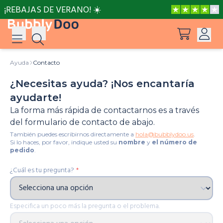
¡REBAJAS DE VERANO! ☀️
Ayuda
Contacto
Iniciar sesión
¿Necesitas ayuda? ¡Nos encantaría
Sugerencias
Ver todos los productos
Registro
ayudarte!
La forma más rápida de contactarnos es a través
CoComelon: Las ruedas del autobús
del formulario de contacto de abajo.
También puedes escribirnos directamente a
hola@bubblydoo.us
.
Dino en la casa
Si lo haces, por favor, indique usted su
nombre
y
el número de
pedido
.
¿Cuál es tu pregunta?
*
Un día maravilloso con Hello Kitty
Especifica un poco más la pregunta o el problema.
¡Eres el mejor, Papá!