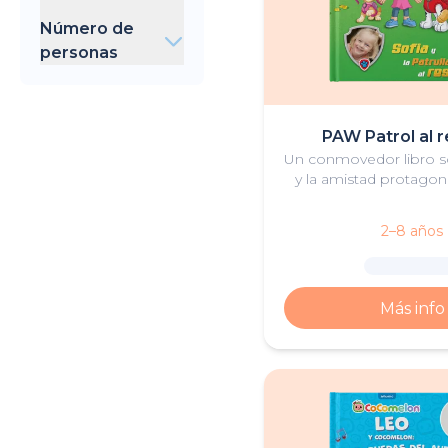
Dia del padre
Hello Kitty
0-3 años
Día de la Madre
Número de
4-8 años
Día de San
personas
Valentín
1
PAW Patrol al 
Un conmovedor libro s
y la amistad protagon
pequeño héroe y los 
2–8 años
Más info