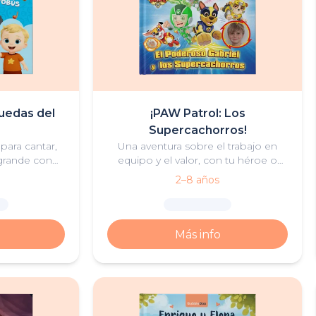
uedas del
¡PAW Patrol: Los
Supercachorros!
para cantar,
Una aventura sobre el trabajo en
n grande con
equipo y el valor, con tu héroe o
amigos.
heroína y los Supercachorros de
2–8 años
PAW Patrol.
Más info