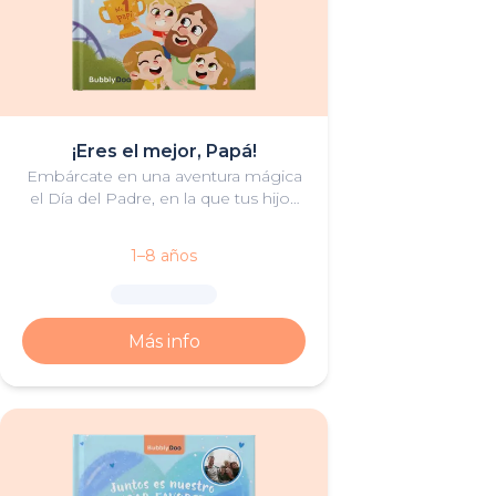
¡Eres el mejor, Papá!
Embárcate en una aventura mágica
el Día del Padre, en la que tus hijos
pondrán a prueba a su padre de la
forma más divertida. ¿Superará
1–8 años
todas las pruebas y ganará el
premio al mejor padre?
Más info