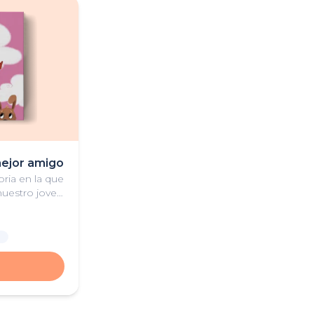
mejor amigo
ria en la que
nuestro joven
 mejor amigo.