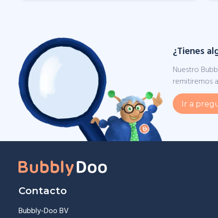
¿Tienes a
Nuestro Bubbl
remitiremos a
Ir a preg
Contacto
Bubbly-Doo BV