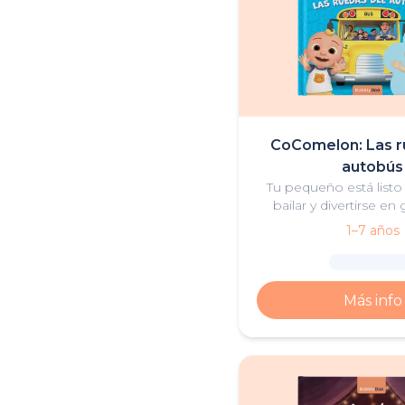
CoComelon: Las r
autobús
Tu pequeño está listo 
bailar y divertirse e
CoComelon y sus 
1–7 años
Más info