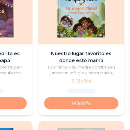
vorito es
Nuestro lugar favorito es
papá
donde esté mamá
 construyen
Los niños y su madre construyen
escubrirán,
juntos un refugio y descubrirán,
quipo, que los
gracias al trabajo en equipo, que los
3–12 años
uellos en los
mejores lugares son aquellos en los
r.
que hay amor.
Más info