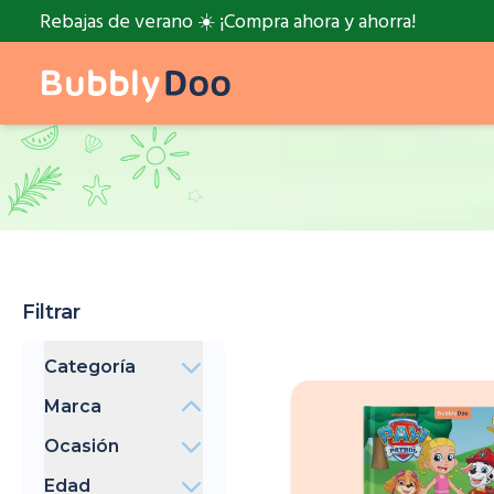
Rebajas de verano ☀️ ¡Compra ahora y ahorra!
Filtrar
Categoría
Libros
Marca
BubblyDoo
Ocasión
PAW Patrol
Hora de acostarse
Cocomelon
Edad