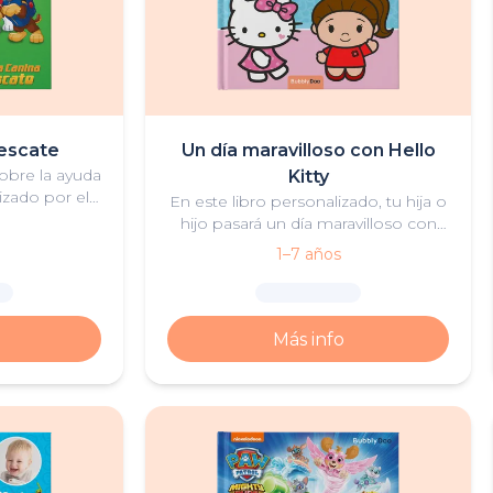
rescate
Un día maravilloso con Hello
obre la ayuda
Kitty
izado por el
En este libro personalizado, tu hija o
PAW Patrol.
hijo pasará un día maravilloso con
Hello Kitty, lleno de diversión,
1–7 años
amistad y aventuras.
Más info