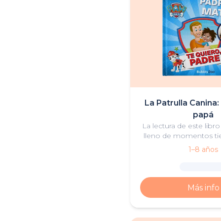
La Patrulla Canina:
papá
La lectura de este libro
lleno de momentos tier
manera favorita de ir
1–8 años
para padres e h
Más info