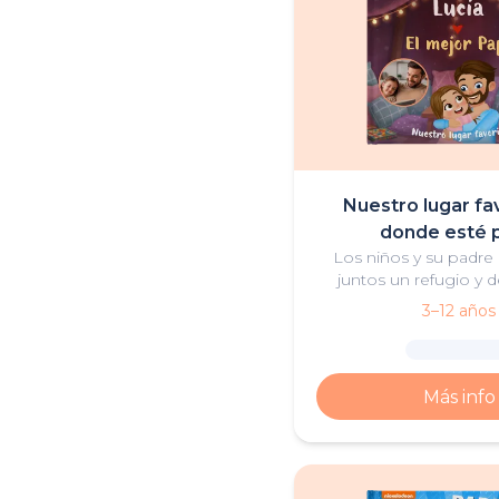
Nuestro lugar fa
donde esté 
Los niños y su padre
juntos un refugio y d
gracias al trabajo en e
3–12 años
mejores lugares son aq
que hay amo
Más info