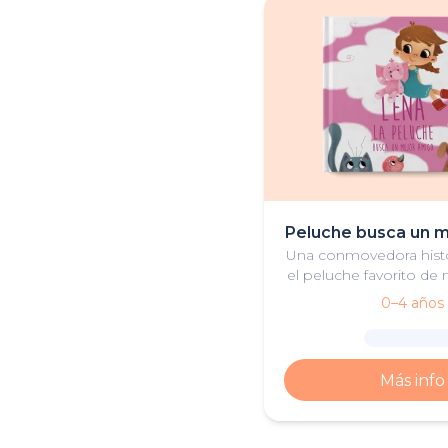
Peluche busca un 
Una conmovedora histo
el peluche favorito de 
lector encuentra a su
0–4 años
Más info