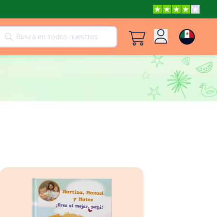
ctos
Ver todos los productos
Iniciar sesión
CoComelon: Las ruedas del autobús
Registro
Dino en la casa
Un día maravilloso con Hello Kitty