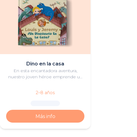
Dino en la casa
En esta encantadora aventura,
nuestro joven héroe emprende un
viaje con su amigo dinosaurio.
2–8 años
Más info