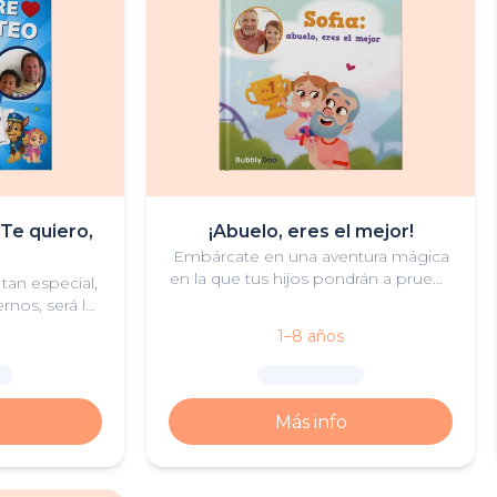
 Te quiero,
¡Abuelo, eres el mejor!
Embárcate en una aventura mágica
en la que tus hijos pondrán a prueba
 tan especial,
a su abuelo de la forma más
nos, será la
divertida. ¿Superará todas las
se a la cama
1–8 años
pruebas y ganará el premio
ijos.
especial?
Más info