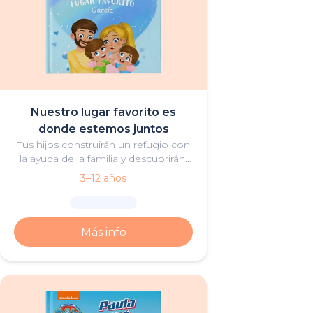
Nuestro lugar favorito es
donde estemos juntos
Tus hijos construirán un refugio con
la ayuda de la familia y descubrirán,
gracias al trabajo en equipo, que los
3–12 años
mejores lugares son aquellos en los
que hay amor.
Más info