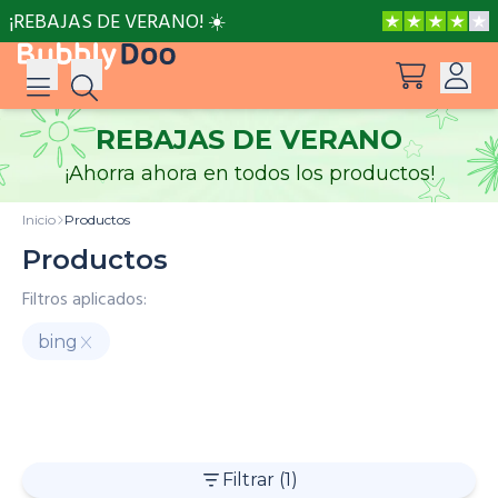
¡REBAJAS DE VERANO! ☀️
REBAJAS DE VERANO
Iniciar sesión
¡Ahorra ahora en todos los productos!
Sugerencias
Ver todos los productos
Registro
Inicio
Productos
CoComelon: Las ruedas del autobús
Productos
Filtros aplicados:
Dino en la casa
bing
Un día maravilloso con Hello Kitty
Celebraciones
PAW Patrol
Hello Kitty
BubblyDoo
Cocomelon
¡Eres el mejor, Papá!
Filtrar
(1)